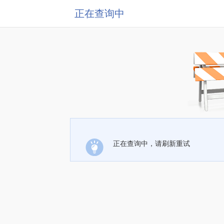
正在查询中
正在查询中，请刷新重试