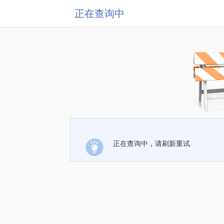
正在查询中
正在查询中，请刷新重试