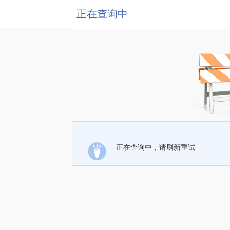
正在查询中
正在查询中，请刷新重试